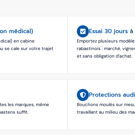
non médical)
Essai 30 jours à
dical) en cabine
Emportez plusieurs modèles
 se cale sur votre trajet
rabastinois : marché, vignes
et sans obligation d’achat.
Protections aud
utes les marques, même
Bouchons moulés sur mesure
astens suffit.
travaillant au milieu des m