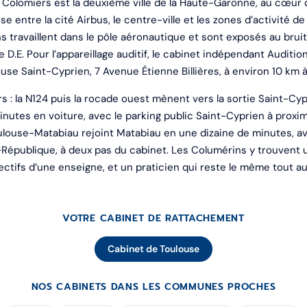
Colomiers est la deuxième ville de la Haute-Garonne, au cœur 
se entre la cité Airbus, le centre-ville et les zones d’activité de
travaillent dans le pôle aéronautique et sont exposés au bruit 
 D.E. Pour l’appareillage auditif, le cabinet indépendant Auditio
use Saint-Cyprien, 7 Avenue Étienne Billières, à environ 10 km à 
s : la N124 puis la rocade ouest mènent vers la sortie Saint-Cy
nutes en voiture, avec le parking public Saint-Cyprien à proxi
oulouse-Matabiau rejoint Matabiau en une dizaine de minutes, 
n-République, à deux pas du cabinet. Les Columérins y trouvent 
ectifs d’une enseigne, et un praticien qui reste le même tout au 
VOTRE CABINET DE RATTACHEMENT
Cabinet de Toulouse
NOS CABINETS DANS LES COMMUNES PROCHES