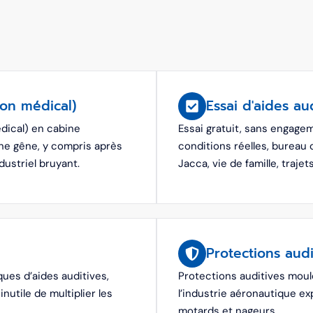
non médical)
Essai d'aides au
dical) en cabine
Essai gratuit, sans engagem
une gêne, y compris après
conditions réelles, bureau 
ustriel bruyant.
Jacca, vie de famille, trajet
Protections aud
ues d’aides auditives,
Protections auditives moulé
utile de multiplier les
l’industrie aéronautique e
motards et nageurs.