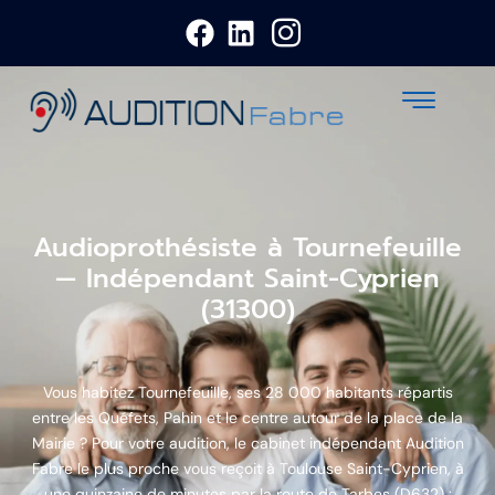
Audioprothésiste à Tournefeuille
— Indépendant Saint-Cyprien
(31300)
Vous habitez Tournefeuille, ses 28 000 habitants répartis
entre les Quéfets, Pahin et le centre autour de la place de la
Mairie ? Pour votre audition, le cabinet indépendant Audition
Fabre le plus proche vous reçoit à Toulouse Saint-Cyprien, à
une quinzaine de minutes par la route de Tarbes (D632) :