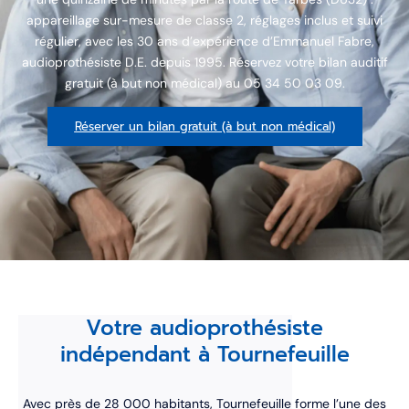
appareillage sur-mesure de classe 2, réglages inclus et suivi
régulier, avec les 30 ans d’expérience d’Emmanuel Fabre,
audioprothésiste D.E. depuis 1995. Réservez votre bilan auditif
gratuit (à but non médical) au 05 34 50 03 09.
Réserver un bilan gratuit (à but non médical)
Votre audioprothésiste
indépendant à Tournefeuille
Avec près de 28 000 habitants, Tournefeuille forme l’une des