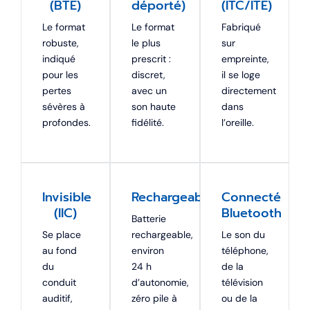
(BTE)
déporté)
(ITC/ITE)
Le format
Le format
Fabriqué
robuste,
le plus
sur
indiqué
prescrit :
empreinte,
pour les
discret,
il se loge
pertes
avec un
directement
sévères à
son haute
dans
profondes.
fidélité.
l’oreille.
Invisible
Rechargeable
Connecté
(IIC)
Bluetooth
Batterie
Se place
rechargeable,
Le son du
au fond
environ
téléphone,
du
24 h
de la
conduit
d’autonomie,
télévision
auditif,
zéro pile à
ou de la